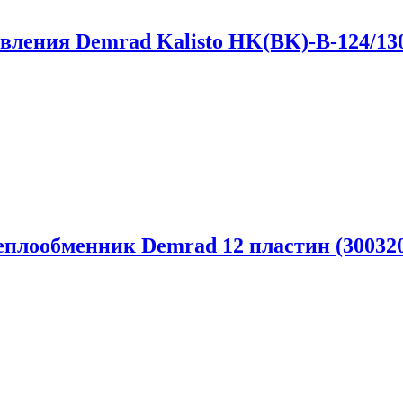
вления Demrad Kalisto HK(BK)-B-124/130
еплообменник Demrad 12 пластин (30032