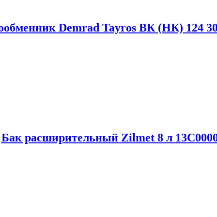
ообменник Demrad Tayros ВК (НК) 124 3
Бак расширительный Zilmet 8 л 13С000