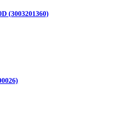
D (3003201360)
00026)