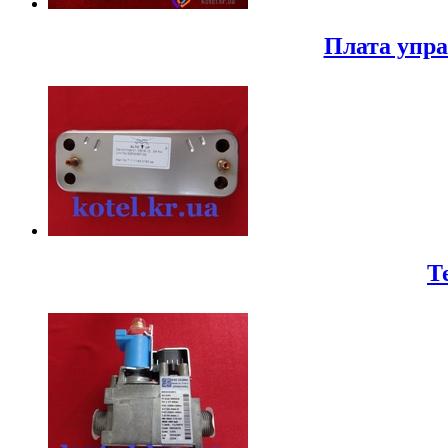
Плата упра
Т