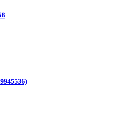
58
9945536)