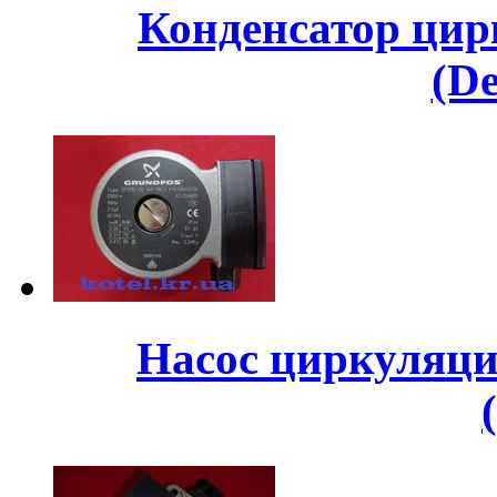
Конденсатор цир
(D
Насос циркуляци