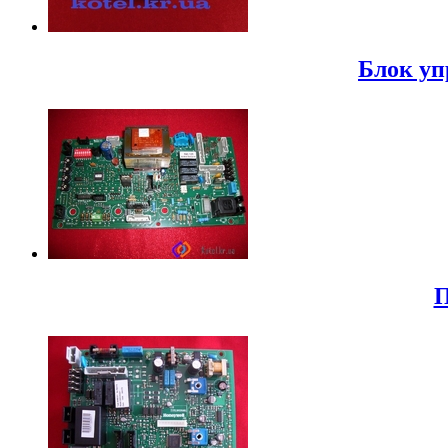
Блок уп
П