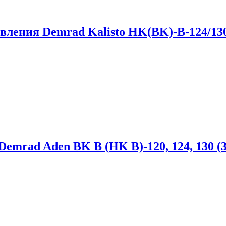
вления Demrad Kalisto HK(BK)-B-124/130
Demrad Aden BK B (HK B)-120, 124, 130 (