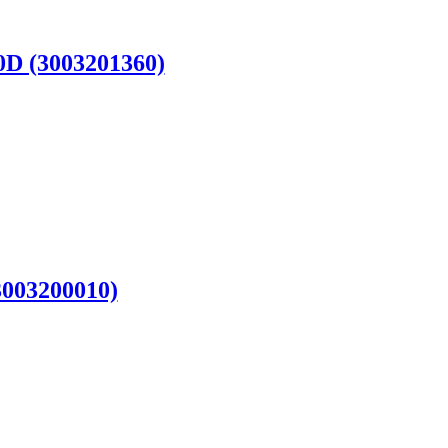
D (3003201360)
3003200010)