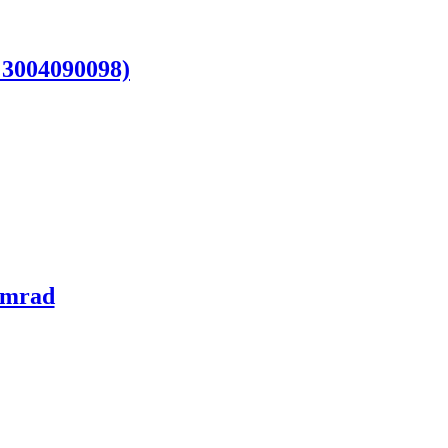
3004090098)
emrad